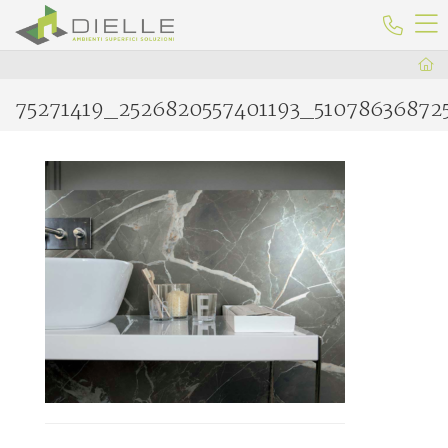
Dielle Ceramiche
Telefo
75271419_2526820557401193_51078636872