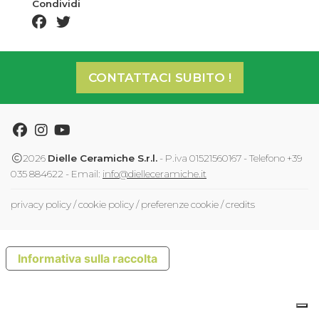
Condividi
facebook share
twitter share
CONTATTACI SUBITO !
Facebook
Instagram
Youtube
2026
Dielle Ceramiche S.r.l.
- P.iva 01521560167 - Telefono +39
035 884622 - Email:
info@dielleceramiche.it
privacy policy
/
cookie policy
/
preferenze cookie
/
credits
Informativa sulla raccolta