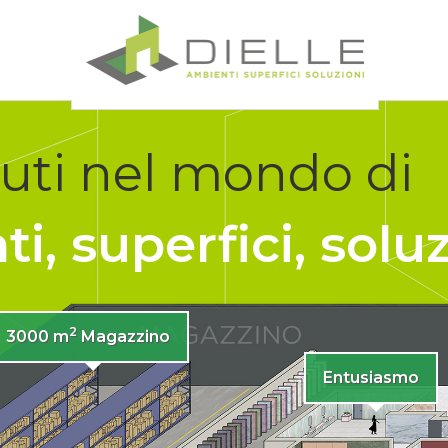
Dielle Ceramiche
ti nel mondo di
i, superfici, solu
2
3000 m
Magazzino
Entusiasmo