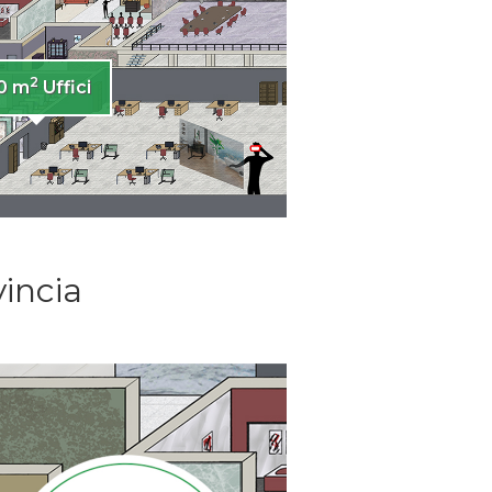
2
0 m
Uffici
incia