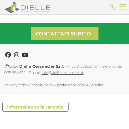
Dielle Ceramiche
Telefo
CONTATTACI SUBITO !
Facebook
Instagram
Youtube
2026
Dielle Ceramiche S.r.l.
- P.iva 01521560167 - Telefono +39
035 884622 - Email:
info@dielleceramiche.it
privacy policy
/
cookie policy
/
preferenze cookie
/
credits
Informativa sulla raccolta