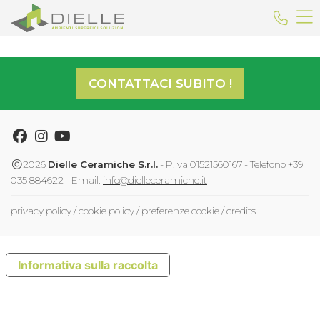
Dielle Ceramiche
Telefo
CONTATTACI SUBITO !
Facebook
Instagram
Youtube
2026
Dielle Ceramiche S.r.l.
- P.iva 01521560167 - Telefono +39
035 884622 - Email:
info@dielleceramiche.it
privacy policy
/
cookie policy
/
preferenze cookie
/
credits
Informativa sulla raccolta