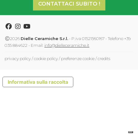
CONTATTACI SUBITO !
Facebook
Instagram
Youtube
2026
Dielle Ceramiche S.r.l.
- P.iva 01521560167 - Telefono +39
035 884622 - Email:
info@dielleceramiche.it
privacy policy
/
cookie policy
/
preferenze cookie
/
credits
Informativa sulla raccolta