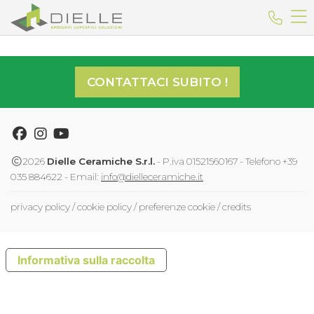
Dielle Ceramiche
Telefo
CONTATTACI SUBITO !
Facebook
Instagram
Youtube
2026
Dielle Ceramiche S.r.l.
- P.iva 01521560167 - Telefono +39
035 884622 - Email:
info@dielleceramiche.it
privacy policy
/
cookie policy
/
preferenze cookie
/
credits
Informativa sulla raccolta