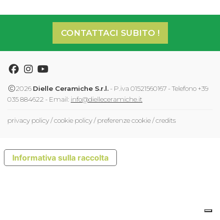
CONTATTACI SUBITO !
Facebook
Instagram
Youtube
2026
Dielle Ceramiche S.r.l.
- P.iva 01521560167 - Telefono +39
035 884622 - Email:
info@dielleceramiche.it
privacy policy
/
cookie policy
/
preferenze cookie
/
credits
Informativa sulla raccolta