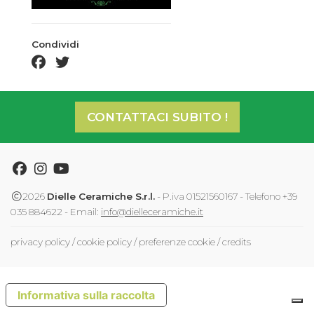
Condividi
facebook share
twitter share
CONTATTACI SUBITO !
Facebook
Instagram
Youtube
2026
Dielle Ceramiche S.r.l.
- P.iva 01521560167 - Telefono +39
035 884622 - Email:
info@dielleceramiche.it
privacy policy
/
cookie policy
/
preferenze cookie
/
credits
Informativa sulla raccolta