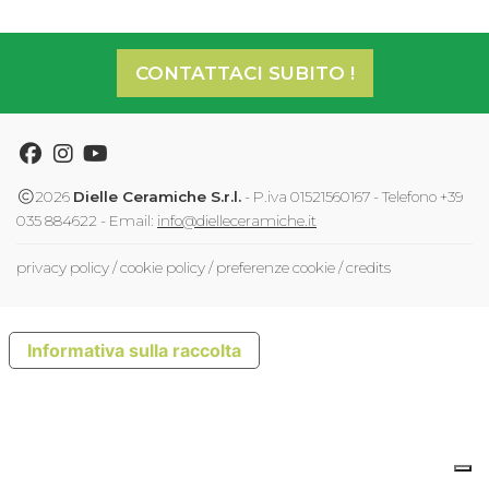
CONTATTACI SUBITO !
Facebook
Instagram
Youtube
2026
Dielle Ceramiche S.r.l.
- P.iva 01521560167 - Telefono +39
035 884622 - Email:
info@dielleceramiche.it
privacy policy
/
cookie policy
/
preferenze cookie
/
credits
Informativa sulla raccolta