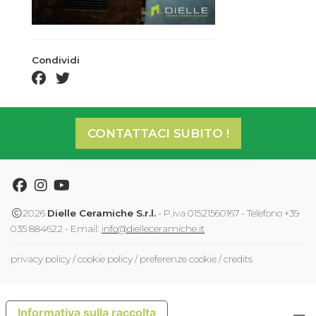
Condividi
facebook share
twitter share
CONTATTACI SUBITO !
Facebook
Instagram
Youtube
2026
Dielle Ceramiche S.r.l.
- P.iva 01521560167 - Telefono +39
035 884622 - Email:
info@dielleceramiche.it
privacy policy
/
cookie policy
/
preferenze cookie
/
credits
Informativa sulla raccolta