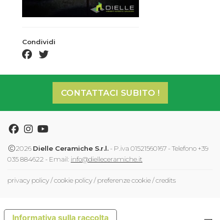
Condividi
facebook share
twitter share
CONTATTACI SUBITO !
Facebook
Instagram
Youtube
2026
Dielle Ceramiche S.r.l.
- P.iva 01521560167 - Telefono +39
035 884622 - Email:
info@dielleceramiche.it
privacy policy
/
cookie policy
/
preferenze cookie
/
credits
Informativa sulla raccolta