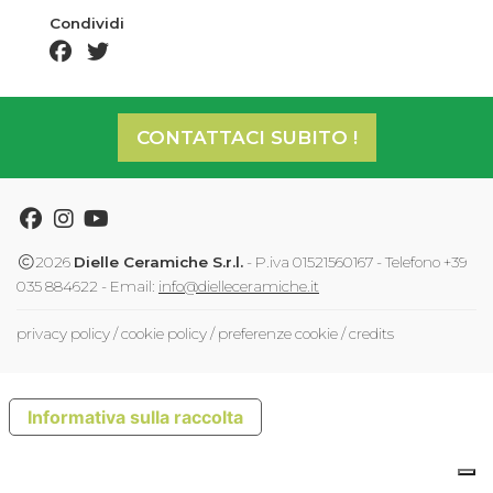
Condividi
facebook share
twitter share
CONTATTACI SUBITO !
Facebook
Instagram
Youtube
2026
Dielle Ceramiche S.r.l.
- P.iva 01521560167 - Telefono +39
035 884622 - Email:
info@dielleceramiche.it
privacy policy
/
cookie policy
/
preferenze cookie
/
credits
Informativa sulla raccolta