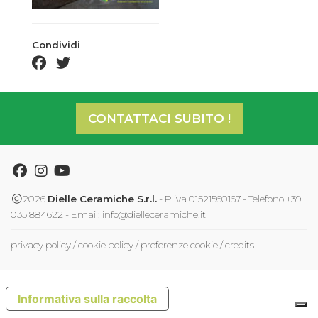
Condividi
facebook share
twitter share
CONTATTACI SUBITO !
Facebook
Instagram
Youtube
2026
Dielle Ceramiche S.r.l.
- P.iva 01521560167 - Telefono +39
035 884622 - Email:
info@dielleceramiche.it
privacy policy
/
cookie policy
/
preferenze cookie
/
credits
Informativa sulla raccolta