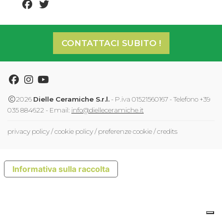
facebook share
twitter share
CONTATTACI SUBITO !
Facebook
Instagram
Youtube
2026
Dielle Ceramiche S.r.l.
- P.iva 01521560167 - Telefono +39
035 884622 - Email:
info@dielleceramiche.it
privacy policy
/
cookie policy
/
preferenze cookie
/
credits
Informativa sulla raccolta