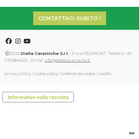
CONTATTACI SUBITO !
Facebook
Instagram
Youtube
2026
Dielle Ceramiche S.r.l.
- P.iva 01521560167 - Telefono +39
035 884622 - Email:
info@dielleceramiche.it
privacy policy
/
cookie policy
/
preferenze cookie
/
credits
Informativa sulla raccolta