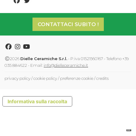
facebook share
twitter share
CONTATTACI SUBITO !
Facebook
Instagram
Youtube
2026
Dielle Ceramiche S.r.l.
- P.iva 01521560167 - Telefono +39
035 884622 - Email:
info@dielleceramiche.it
privacy policy
/
cookie policy
/
preferenze cookie
/
credits
Informativa sulla raccolta