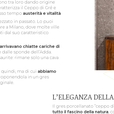
ono tra loro dando origine
ratterizza il Ceppo di Gré e
tesso tempo
austerità e vitalità
.
ezzato in passato. Lo puoi
re a Milano, dove molte ville
ti dal suo caratteristico
 arrivavano chiatte cariche di
 dalle sponde dell’Adda.
aurite: rimane solo una cava
, quindi, ma di cui
abbiamo
proponendola in un gres
iginale.
L’ELEGANZA DELLA
Il gres porcellanato “ceppo di
tutto il fascino della natura
, c