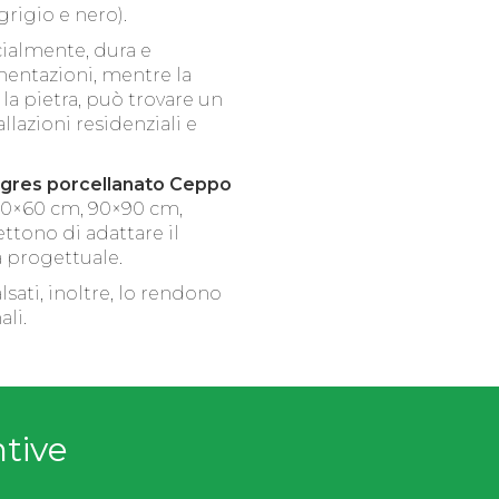
grigio e nero).
ialmente, dura e
imentazioni, mentre la
 la pietra, può trovare un
llazioni residenziali e
il gres porcellanato Ceppo
60×60 cm, 90×90 cm,
tono di adattare il
a progettuale.
lsati, inoltre, lo rendono
li.
ntive