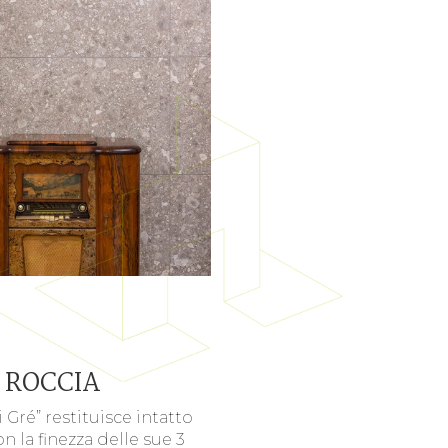
 ROCCIA
 Gré” restituisce intatto
on la finezza delle sue 3