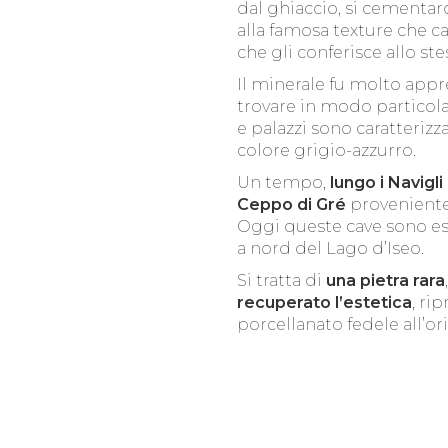
dal ghiaccio, si cementar
alla famosa texture che ca
che gli conferisce allo s
Il minerale fu molto appr
trovare in modo particola
e palazzi sono caratterizza
colore grigio-azzurro.
Un tempo,
lungo i Navigli
Ceppo di Gré
proveniente
Oggi queste cave sono es
a nord del Lago d’Iseo.
Si tratta di
una pietra rara
recuperato l’estetica
, ri
porcellanato fedele all’or