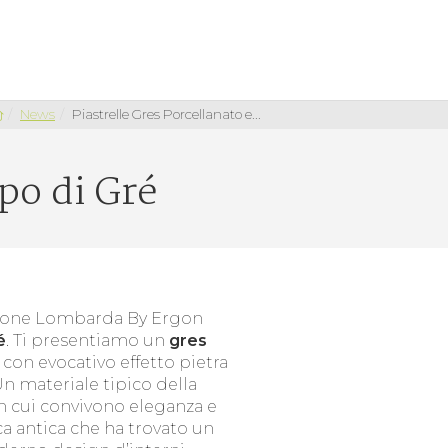
News
Piastrelle Gres Porcellanato e...
po di Gré
ezione Lombarda By Ergon
é
. Ti presentiamo un
gres
, con evocativo effetto pietra
Un materiale tipico della
n cui convivono eleganza e
ca antica che ha trovato un