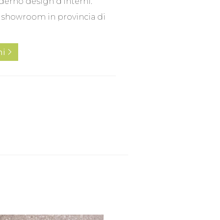
erno design d’interni.
o showroom in provincia di
ni