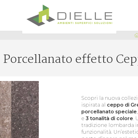
Dielle Ceramiche
s Porcellanato effetto Cep
Scopri la nuova coll
ispirata al
ceppo di Gr
porcellanato speciale
e
3 tonalità di colore
. 
tradizione lombarda i
funzionalità. Un’esteti