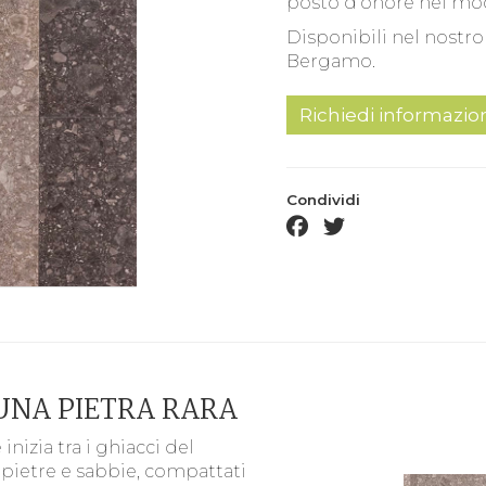
posto d’onore nel mod
Disponibili nel nostr
Bergamo.
Richiedi informazio
Condividi
facebook share
twitter share
 UNA PIETRA RARA
inizia tra i ghiacci del
 pietre e sabbie, compattati