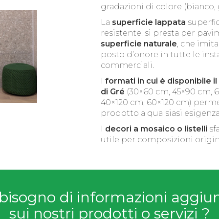
gradazioni di colore (bianco, 
La
superficie lappata
superfic
resistente, si presta per pav
superficie naturale
, che imita
posto d’onore in tutte le insta
commerciali.
I
formati in cui è disponibile 
di Gré
(30×60 cm, 45×90 cm, 
40×120 cm, 60×120 cm) permet
prodotto a qualsiasi esigenz
I
decori a mosaico o listelli
sfa
utile per composizioni origina
bisogno di informazioni aggiu
sui nostri prodotti o servizi ?