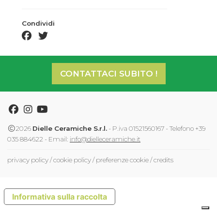
Condividi
facebook share
twitter share
CONTATTACI SUBITO !
Facebook
Instagram
Youtube
2026
Dielle Ceramiche S.r.l.
- P.iva 01521560167 - Telefono +39
035 884622 - Email:
info@dielleceramiche.it
privacy policy
/
cookie policy
/
preferenze cookie
/
credits
Informativa sulla raccolta