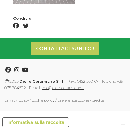
Condividi
facebook share
twitter share
CONTATTACI SUBITO !
Facebook
Instagram
Youtube
2026
Dielle Ceramiche S.r.l.
- P.iva 01521560167 - Telefono +39
035 884622 - Email:
info@dielleceramiche.it
privacy policy
/
cookie policy
/
preferenze cookie
/
credits
Informativa sulla raccolta