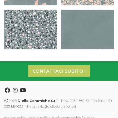
CONTATTACI SUBITO !
Facebook
Instagram
Youtube
2026
Dielle Ceramiche S.r.l.
- P.iva 01521560167 - Telefono +39
035 884622 - Email:
info@dielleceramiche.it
privacy policy
/
cookie policy
/
preferenze cookie
/
credits