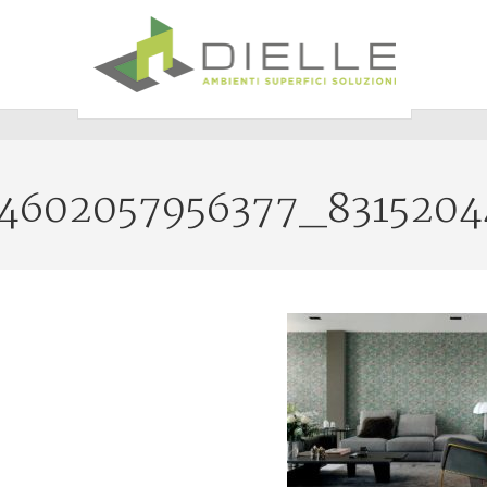
Dielle Ceramiche
4602057956377_8315204