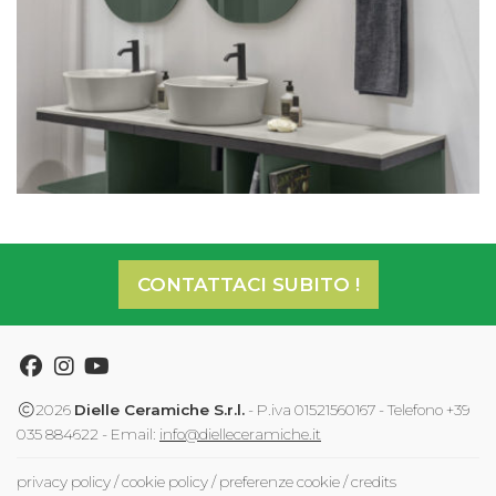
CONTATTACI SUBITO !
Facebook
Instagram
Youtube
2026
Dielle Ceramiche S.r.l.
- P.iva 01521560167 - Telefono +39
035 884622 - Email:
info@dielleceramiche.it
privacy policy
/
cookie policy
/
preferenze cookie
/
credits