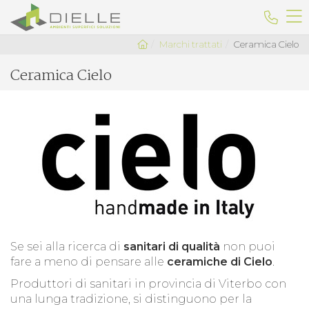
Dielle Ceramiche
Telefo
Marchi trattati
Ceramica Cielo
Ceramica Cielo
Se sei alla ricerca di
sanitari di qualità
non puoi
fare a meno di pensare alle
ceramiche di Cielo
.
Produttori di sanitari in provincia di Viterbo con
una lunga tradizione, si distinguono per la