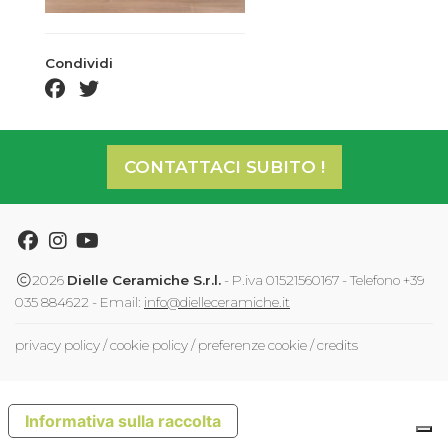
Condividi
facebook share
twitter share
CONTATTACI SUBITO !
Facebook
Instagram
Youtube
2026
Dielle Ceramiche S.r.l.
- P.iva 01521560167 - Telefono +39
035 884622 - Email:
info@dielleceramiche.it
privacy policy
/
cookie policy
/
preferenze cookie
/
credits
Informativa sulla raccolta