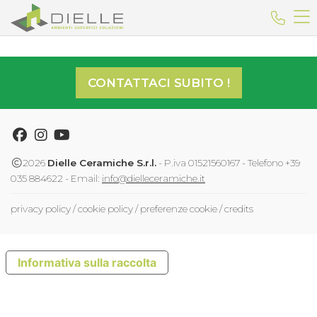
Dielle Ceramiche
Telefo
CONTATTACI SUBITO !
Facebook
Instagram
Youtube
2026
Dielle Ceramiche S.r.l.
- P.iva 01521560167 - Telefono +39
035 884622 - Email:
info@dielleceramiche.it
privacy policy
/
cookie policy
/
preferenze cookie
/
credits
Informativa sulla raccolta