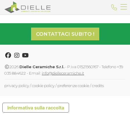
Dielle Ceramiche
Telefo
CONTATTACI SUBITO !
Facebook
Instagram
Youtube
2026
Dielle Ceramiche S.r.l.
- P.iva 01521560167 - Telefono +39
035 884622 - Email:
info@dielleceramiche.it
privacy policy
/
cookie policy
/
preferenze cookie
/
credits
Informativa sulla raccolta