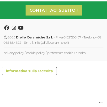
CONTATTACI SUBITO !
Facebook
Instagram
Youtube
2026
Dielle Ceramiche S.r.l.
- P.iva 01521560167 - Telefono +39
035 884622 - Email:
info@dielleceramiche.it
privacy policy
/
cookie policy
/
preferenze cookie
/
credits
Informativa sulla raccolta