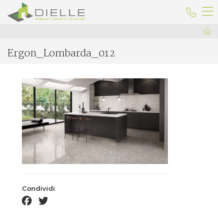
Dielle Ceramiche
Telefo
Ergon_Lombarda_012
Condividi
facebook share
twitter share