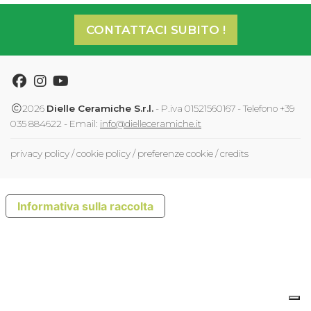
CONTATTACI SUBITO !
Facebook
Instagram
Youtube
2026
Dielle Ceramiche S.r.l.
- P.iva 01521560167 - Telefono +39
035 884622 - Email:
info@dielleceramiche.it
privacy policy
/
cookie policy
/
preferenze cookie
/
credits
Informativa sulla raccolta