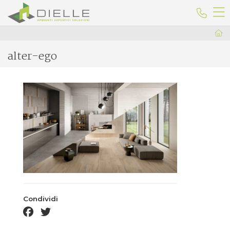
Dielle Ceramiche
Telefo
alter-ego
Condividi
facebook share
twitter share