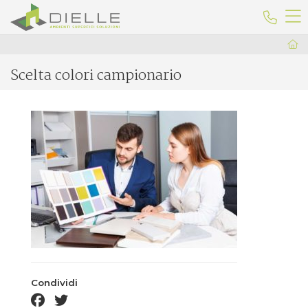
Dielle Ceramiche
Telefo
Scelta colori campionario
Condividi
facebook share
twitter share