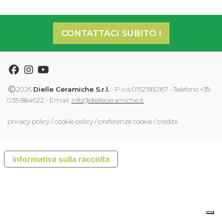
CONTATTACI SUBITO !
Facebook
Instagram
Youtube
2026
Dielle Ceramiche S.r.l.
- P.iva 01521560167 - Telefono +39
035 884622 - Email:
info@dielleceramiche.it
privacy policy
/
cookie policy
/
preferenze cookie
/
credits
Informativa sulla raccolta