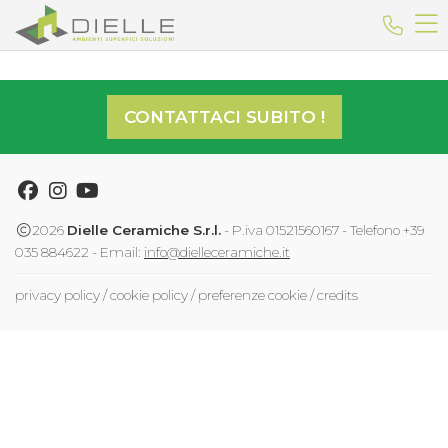
Dielle Ceramiche
Telefo
CONTATTACI SUBITO !
Facebook
Instagram
Youtube
2026
Dielle Ceramiche S.r.l.
- P.iva 01521560167 - Telefono +39
035 884622 - Email:
info@dielleceramiche.it
privacy policy
/
cookie policy
/
preferenze cookie
/
credits