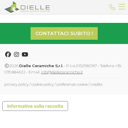
Dielle Ceramiche
Telefo
CONTATTACI SUBITO !
Facebook
Instagram
Youtube
2026
Dielle Ceramiche S.r.l.
- P.iva 01521560167 - Telefono +39
035 884622 - Email:
info@dielleceramiche.it
privacy policy
/
cookie policy
/
preferenze cookie
/
credits
Informativa sulla raccolta