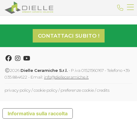
Dielle Ceramiche
Telefo
CONTATTACI SUBITO !
Facebook
Instagram
Youtube
2026
Dielle Ceramiche S.r.l.
- P.iva 01521560167 - Telefono +39
035 884622 - Email:
info@dielleceramiche.it
privacy policy
/
cookie policy
/
preferenze cookie
/
credits
Informativa sulla raccolta