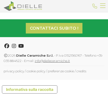
Dielle Ceramiche
Telefo
CONTATTACI SUBITO !
Facebook
Instagram
Youtube
2026
Dielle Ceramiche S.r.l.
- P.iva 01521560167 - Telefono +39
035 884622 - Email:
info@dielleceramiche.it
privacy policy
/
cookie policy
/
preferenze cookie
/
credits
Informativa sulla raccolta