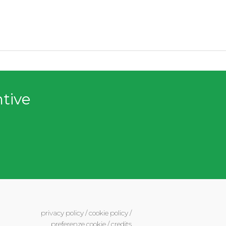
ntive
privacy policy
/
cookie policy
/
preferenze cookie
/
credits