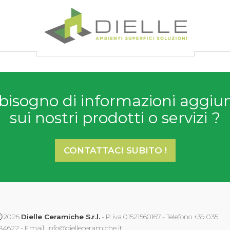
Dielle Ceramiche
bisogno di informazioni aggiu
sui nostri prodotti o servizi ?
CONTATTACI SUBITO !
2026
Dielle Ceramiche S.r.l.
- P.iva 01521560167 - Telefono +39 035
84622 - Email:
info@dielleceramiche.it