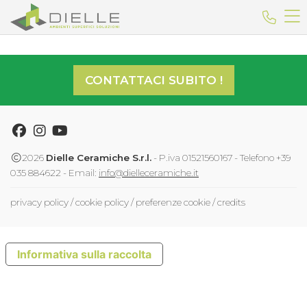
Dielle Ceramiche
Telefo
CONTATTACI SUBITO !
Facebook
Instagram
Youtube
2026
Dielle Ceramiche S.r.l.
- P.iva 01521560167 - Telefono +39
035 884622 - Email:
info@dielleceramiche.it
privacy policy
/
cookie policy
/
preferenze cookie
/
credits
Informativa sulla raccolta