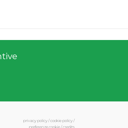
ntive
privacy policy
/
cookie policy
/
preferenze cookie
/
credits