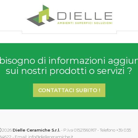
Dielle Ceramiche
bisogno di informazioni aggiu
sui nostri prodotti o servizi ?
CONTATTACI SUBITO !
2026
Dielle Ceramiche S.r.l.
- P.iva 01521560167 - Telefono +39 035
84622 - Email:
info@dielleceramiche.it