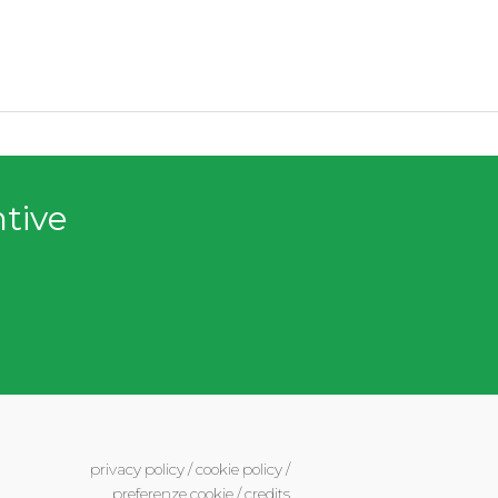
ntive
privacy policy
/
cookie policy
/
preferenze cookie
/
credits