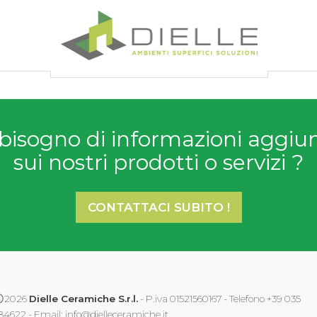
Dielle Ceramiche
bisogno di informazioni aggiu
sui nostri prodotti o servizi ?
CONTATTACI SUBITO !
2026
Dielle Ceramiche S.r.l.
- P.iva 01521560167 - Telefono +39 035
84622 - Email:
info@dielleceramiche.it