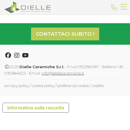
Dielle Ceramiche
Telefo
CONTATTACI SUBITO !
Facebook
Instagram
Youtube
2026
Dielle Ceramiche S.r.l.
- P.iva 01521560167 - Telefono +39
035 884622 - Email:
info@dielleceramiche.it
privacy policy
/
cookie policy
/
preferenze cookie
/
credits
Informativa sulla raccolta