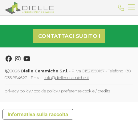
Dielle Ceramiche
Telefo
CONTATTACI SUBITO !
Facebook
Instagram
Youtube
2026
Dielle Ceramiche S.r.l.
- P.iva 01521560167 - Telefono +39
035 884622 - Email:
info@dielleceramiche.it
privacy policy
/
cookie policy
/
preferenze cookie
/
credits
Informativa sulla raccolta