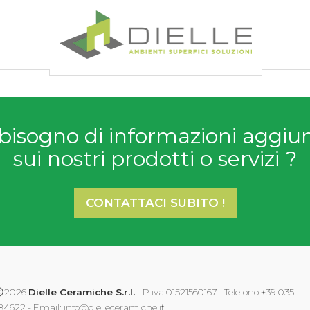
Dielle Ceramiche
bisogno di informazioni aggiu
sui nostri prodotti o servizi ?
CONTATTACI SUBITO !
2026
Dielle Ceramiche S.r.l.
- P.iva 01521560167 - Telefono +39 035
84622 - Email:
info@dielleceramiche.it