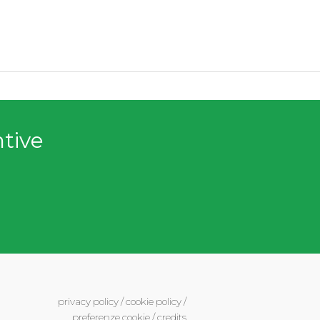
ntive
privacy policy
/
cookie policy
/
preferenze cookie
/
credits