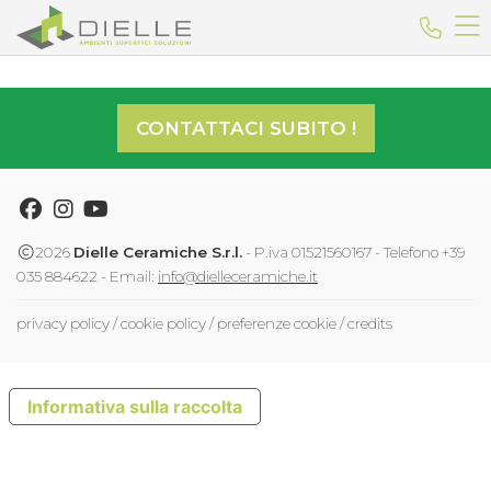
Dielle Ceramiche
Telefo
CONTATTACI SUBITO !
Facebook
Instagram
Youtube
2026
Dielle Ceramiche S.r.l.
- P.iva 01521560167 - Telefono +39
035 884622 - Email:
info@dielleceramiche.it
privacy policy
/
cookie policy
/
preferenze cookie
/
credits
Informativa sulla raccolta