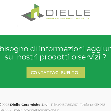
Dielle Ceramiche
bisogno di informazioni aggiu
sui nostri prodotti o servizi ?
CONTATTACI SUBITO !
2026
Dielle Ceramiche S.r.l.
- P.iva 01521560167 - Telefono +39 035
84622 - Email:
info@dielleceramiche.it