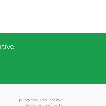
ntive
privacy policy
/
cookie policy
/
preferenze cookie
/
credits