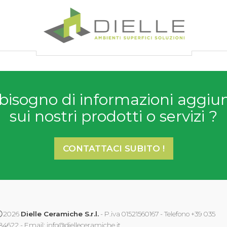
Dielle Ceramiche
bisogno di informazioni aggiu
sui nostri prodotti o servizi ?
CONTATTACI SUBITO !
2026
Dielle Ceramiche S.r.l.
- P.iva 01521560167 - Telefono +39 035
84622 - Email:
info@dielleceramiche.it