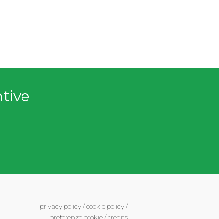
ntive
privacy policy
/
cookie policy
/
preferenze cookie
/
credits