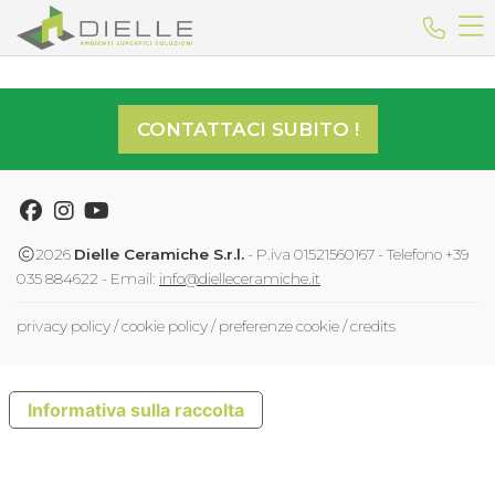
Dielle Ceramiche
Telefo
CONTATTACI SUBITO !
Facebook
Instagram
Youtube
2026
Dielle Ceramiche S.r.l.
- P.iva 01521560167 - Telefono +39
035 884622 - Email:
info@dielleceramiche.it
privacy policy
/
cookie policy
/
preferenze cookie
/
credits
Informativa sulla raccolta