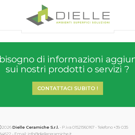
Dielle Ceramiche
bisogno di informazioni aggiu
sui nostri prodotti o servizi ?
CONTATTACI SUBITO !
2026
Dielle Ceramiche S.r.l.
- P.iva 01521560167 - Telefono +39 035
84622 - Email:
info@dielleceramiche.it