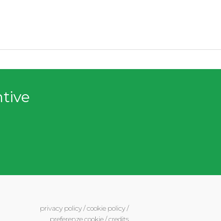
ntive
privacy policy
/
cookie policy
/
preferenze cookie
/
credits