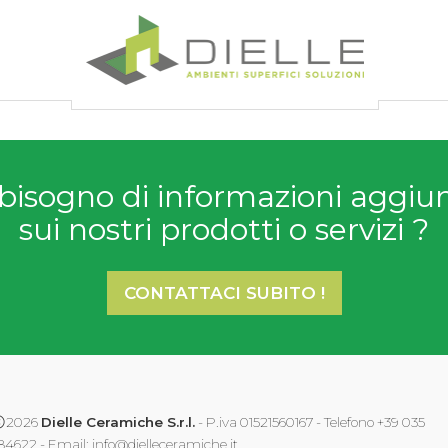
Dielle Ceramiche
bisogno di informazioni aggiu
sui nostri prodotti o servizi ?
CONTATTACI SUBITO !
2026
Dielle Ceramiche S.r.l.
- P.iva 01521560167 - Telefono +39 035
84622 - Email:
info@dielleceramiche.it