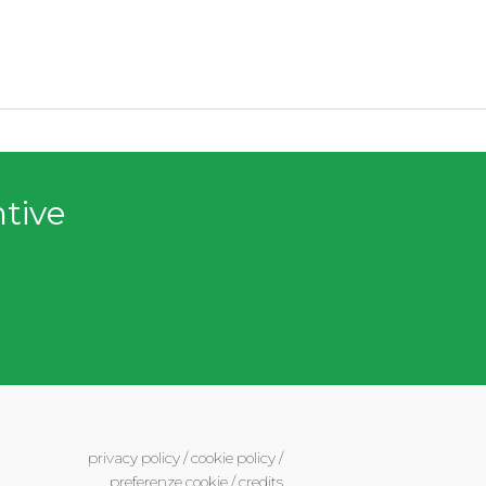
ntive
privacy policy
/
cookie policy
/
preferenze cookie
/
credits