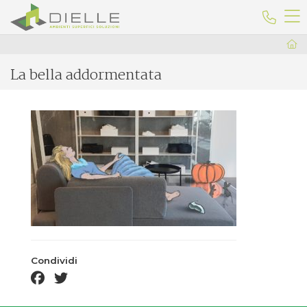
Dielle Ceramiche
Telefo
La bella addormentata
Condividi
facebook share
twitter share