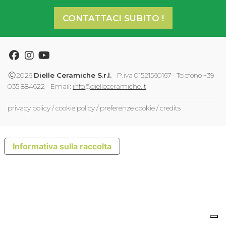
CONTATTACI SUBITO !
Facebook
Instagram
Youtube
2026
Dielle Ceramiche S.r.l.
- P.iva 01521560167 - Telefono +39
035 884622 - Email:
info@dielleceramiche.it
privacy policy
/
cookie policy
/
preferenze cookie
/
credits
Informativa sulla raccolta